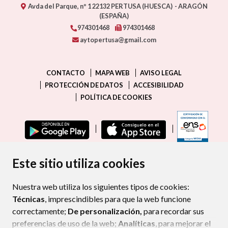
Avda del Parque, nº 1
22132
PERTUSA (HUESCA)
- ARAGÓN
(ESPAÑA)
974301468
974301468
aytopertusa@gmail.com
CONTACTO
MAPA WEB
AVISO LEGAL
PROTECCIÓN DE DATOS
ACCESIBILIDAD
POLÍTICA DE COOKIES
ENLAC
Este sitio utiliza cookies
Nuestra web utiliza los siguientes tipos de cookies:
Técnicas
, imprescindibles para que la web funcione
correctamente;
De personalización,
para recordar sus
preferencias de uso de la web;
Analíticas
, para mejorar el