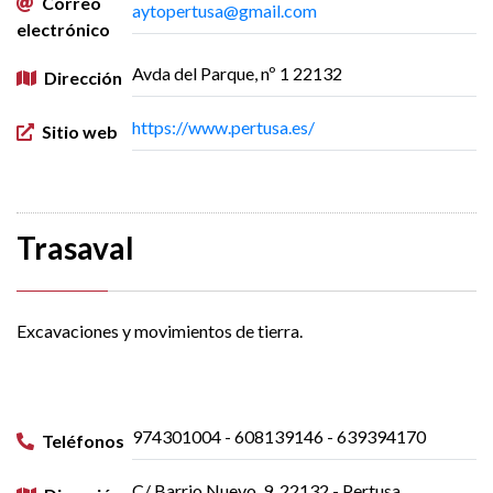
Correo
aytopertusa@gmail.com
electrónico
Avda del Parque, nº 1 22132
Dirección
https://www.pertusa.es/
Sitio web
Trasaval
Excavaciones y movimientos de tierra.
974301004 - 608139146 - 639394170
Teléfonos
C/ Barrio Nuevo, 9, 22132 - Pertusa