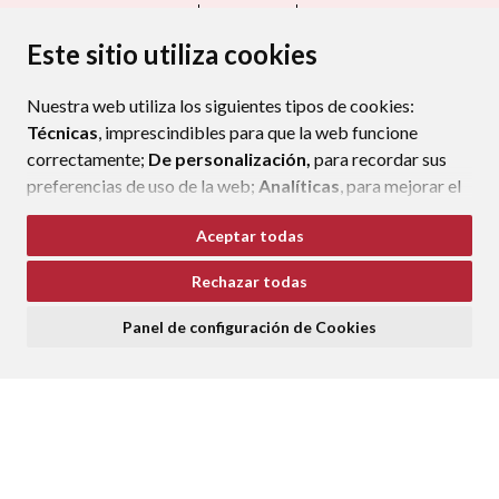
CONTACTO
MAPA WEB
AVISO LEGAL
PROTECCIÓN DE DATOS
ACCESIBILIDAD
Este sitio utiliza cookies
POLÍTICA DE COOKIES
Nuestra web utiliza los siguientes tipos de cookies:
ENLAC
Técnicas
, imprescindibles para que la web funcione
correctamente;
De personalización,
para recordar sus
preferencias de uso de la web;
Analíticas
, para mejorar el
funcionamiento de la web y sus servicios.
Aceptar todas
Si acepta pulsando el botón
“Aceptar todas”
Rechazar todas
consideramos que acepta su uso. Si pulsa el botón
“Rechazar todas”
o continúa navegando sin realizar
Panel de configuración de Cookies
ninguna acción, se guardarán las cookies técnicas
imprescindibles. Para personalizar sus preferencias
acceda al
“Panel de configuración de cookies”.
Puede consultar más información, cómo configurarlas y
posibles riesgos en nuestra
Política de Cookies
.