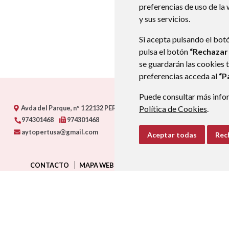
preferencias de uso de la
y sus servicios.
Si acepta pulsando el bot
pulsa el botón
“Rechazar
se guardarán las cookies 
preferencias acceda al
“P
Puede consultar más infor
Avda del Parque, nº 1
22132
PERTUSA (HUESCA)
- ARAGÓN
(ESPAÑA
Política de Cookies
.
974301468
974301468
aytopertusa@gmail.com
Aceptar todas
Rec
CONTACTO
MAPA WEB
AVISO LEGAL
PROTECCIÓN D