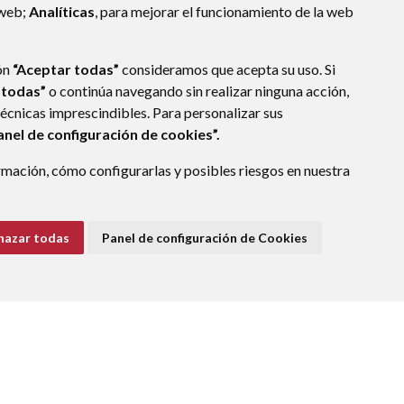
 web;
Analíticas
, para mejorar el funcionamiento de la web
ón
“Aceptar todas”
consideramos que acepta su uso. Si
 todas”
o continúa navegando sin realizar ninguna acción,
técnicas imprescindibles. Para personalizar sus
anel de configuración de cookies”.
mación, cómo configurarlas y posibles riesgos en nuestra
)
hazar todas
Panel de configuración de Cookies
E DATOS
ACCESIBILIDAD
POLÍTICA DE COOKIES
ENLACE EXTERNO A