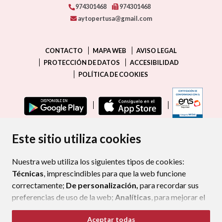
974301468
974301468
aytopertusa@gmail.com
CONTACTO
MAPA WEB
AVISO LEGAL
PROTECCIÓN DE DATOS
ACCESIBILIDAD
POLÍTICA DE COOKIES
ENLAC
Este sitio utiliza cookies
Nuestra web utiliza los siguientes tipos de cookies:
Técnicas
, imprescindibles para que la web funcione
correctamente;
De personalización,
para recordar sus
preferencias de uso de la web;
Analíticas
, para mejorar el
funcionamiento de la web y sus servicios.
Aceptar todas