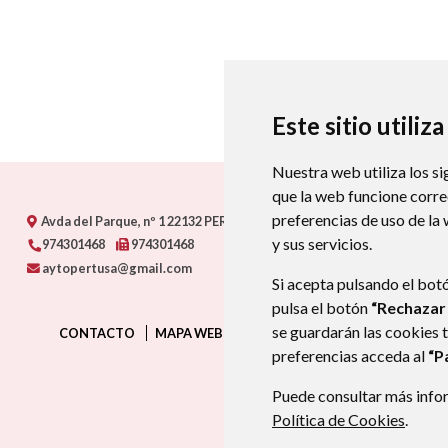
Este sitio utiliz
Nuestra web utiliza los si
que la web funcione corr
preferencias de uso de la
Avda del Parque, nº 1
22132
PERTUSA (HUESCA)
- ARAGÓN
(ESPAÑA
y sus servicios.
974301468
974301468
aytopertusa@gmail.com
Si acepta pulsando el bot
pulsa el botón
“Rechazar
se guardarán las cookies 
CONTACTO
MAPA WEB
AVISO LEGAL
PROTECCIÓN D
preferencias acceda al
“P
Puede consultar más infor
Política de Cookies
.