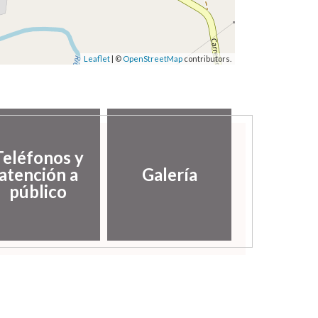
Leaflet
| ©
OpenStreetMap
contributors.
Teléfonos y
atención a
Galería
público