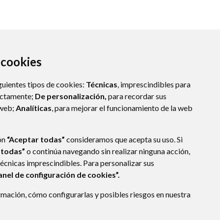
a cookies
guientes tipos de cookies:
Técnicas
, imprescindibles para
ectamente;
De personalización,
para recordar sus
 web;
Analíticas
, para mejorar el funcionamiento de la web
)
ón
“Aceptar todas”
consideramos que acepta su uso. Si
 todas”
o continúa navegando sin realizar ninguna acción,
técnicas imprescindibles. Para personalizar sus
E DATOS
ACCESIBILIDAD
POLÍTICA DE COOKIES
anel de configuración de cookies”.
ENLACE EXTERNO A
mación, cómo configurarlas y posibles riesgos en nuestra