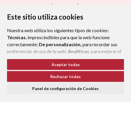
CONTACTO
MAPA WEB
AVISO LEGAL
PROTECCIÓN DE DATOS
ACCESIBILIDAD
Este sitio utiliza cookies
POLÍTICA DE COOKIES
Nuestra web utiliza los siguientes tipos de cookies:
ENLAC
Técnicas
, imprescindibles para que la web funcione
correctamente;
De personalización,
para recordar sus
preferencias de uso de la web;
Analíticas
, para mejorar el
funcionamiento de la web y sus servicios.
Aceptar todas
Si acepta pulsando el botón
“Aceptar todas”
Rechazar todas
consideramos que acepta su uso. Si pulsa el botón
“Rechazar todas”
o continúa navegando sin realizar
Panel de configuración de Cookies
ninguna acción, se guardarán las cookies técnicas
imprescindibles. Para personalizar sus preferencias
acceda al
“Panel de configuración de cookies”.
Puede consultar más información, cómo configurarlas y
posibles riesgos en nuestra
Política de Cookies
.